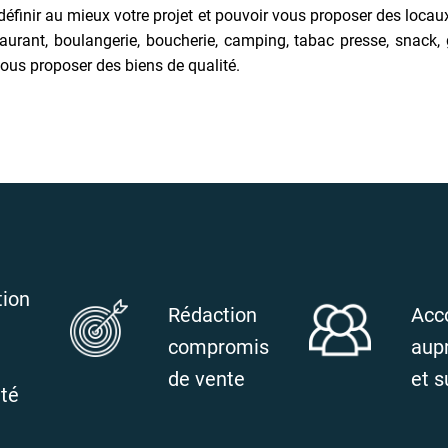
 définir au mieux votre projet et pouvoir vous proposer des lo
nt, boulangerie, boucherie, camping, tabac presse, snack, glac
ous proposer des biens de qualité.
tion
Rédaction
Acc
compromis
aup
de vente
et s
ité