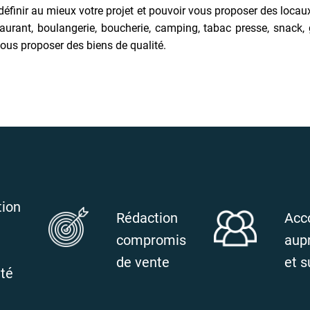
 définir au mieux votre projet et pouvoir vous proposer des lo
nt, boulangerie, boucherie, camping, tabac presse, snack, glac
ous proposer des biens de qualité.
tion
Rédaction
Acc
compromis
aup
de vente
et s
ité