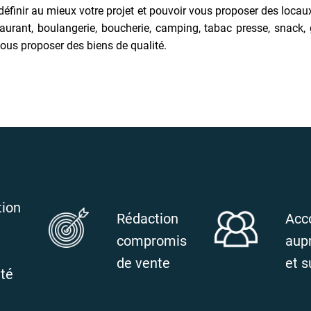
 définir au mieux votre projet et pouvoir vous proposer des lo
nt, boulangerie, boucherie, camping, tabac presse, snack, glac
ous proposer des biens de qualité.
tion
Rédaction
Acc
compromis
aup
de vente
et s
ité