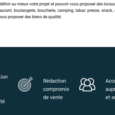
 définir au mieux votre projet et pouvoir vous proposer des lo
nt, boulangerie, boucherie, camping, tabac presse, snack, glac
ous proposer des biens de qualité.
tion
Rédaction
Acc
compromis
aup
de vente
et s
ité