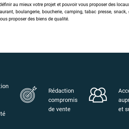
 définir au mieux votre projet et pouvoir vous proposer des lo
nt, boulangerie, boucherie, camping, tabac presse, snack, glac
ous proposer des biens de qualité.
tion
Rédaction
Acc
compromis
aup
de vente
et s
ité