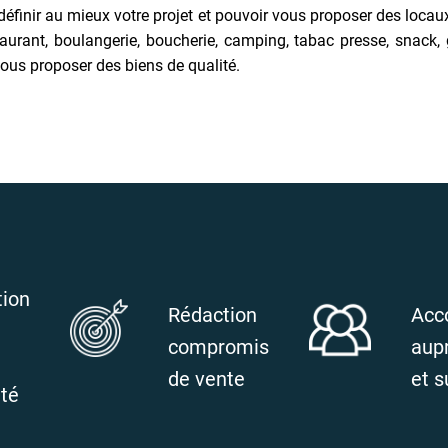
 définir au mieux votre projet et pouvoir vous proposer des lo
nt, boulangerie, boucherie, camping, tabac presse, snack, glac
ous proposer des biens de qualité.
tion
Rédaction
Acc
compromis
aup
de vente
et s
ité