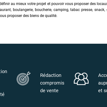
 définir au mieux votre projet et pouvoir vous proposer des lo
nt, boulangerie, boucherie, camping, tabac presse, snack, glac
ous proposer des biens de qualité.
tion
Rédaction
Acc
compromis
aup
de vente
et s
ité